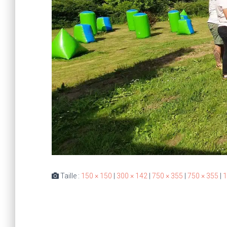
Taille :
150 × 150
|
300 × 142
|
750 × 355
|
750 × 355
|
1