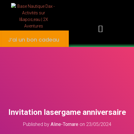
J’ai un bon cadeau
FAQ – CANOË ET KAYAK DANS LES LANDES ET PAYS BASQUE
Invitation lasergame anniversaire
Published by
Aline-Tornare
on
23/05/2024