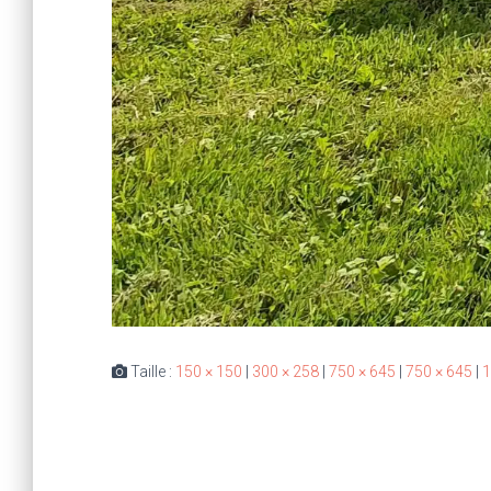
Taille :
150 × 150
|
300 × 258
|
750 × 645
|
750 × 645
|
1