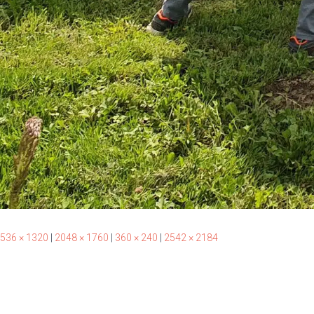
536 × 1320
|
2048 × 1760
|
360 × 240
|
2542 × 2184