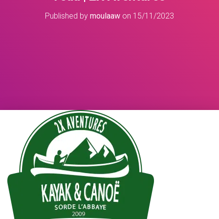
Published by
moulaaw
on
15/11/2023