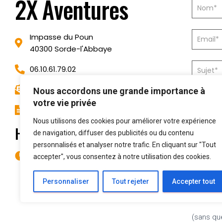
2X Aventures
Impasse du Poun
40300 Sorde-l'Abbaye
06.10.61.79.02
contact@2xaventures.com
Nous accordons une grande importance à
votre vie privée
51055644200018
Nous utilisons des cookies pour améliorer votre expérience
Horaires d'information
de navigation, diffuser des publicités ou du contenu
personnalisés et analyser notre trafic. En cliquant sur "Tout
Toute l'année de 9h à 17h
accepter", vous consentez à notre utilisation des cookies.
Personnaliser
Tout rejeter
Accepter tout
(sans que