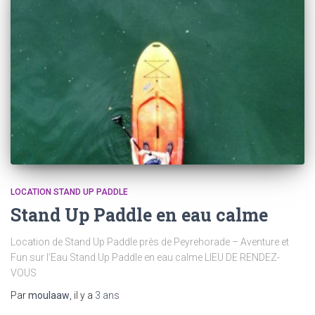
LOCATION STAND UP PADDLE
Stand Up Paddle en eau calme
Location de Stand Up Paddle près de Peyrehorade – Aventure et
Fun sur l’Eau Stand Up Paddle en eau calme LIEU DE RENDEZ-
VOUS
Par
moulaaw
, il y a
3 ans